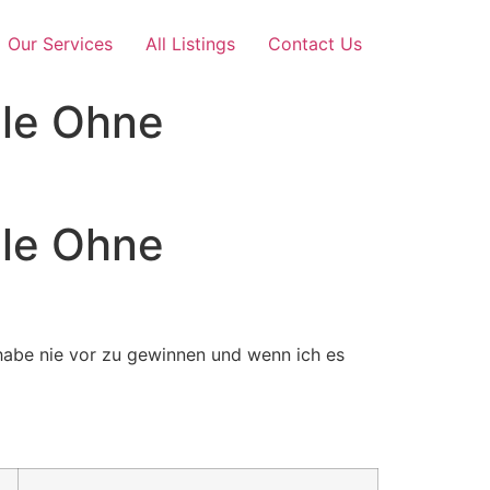
Our Services
All Listings
Contact Us
ele Ohne
ele Ohne
 habe nie vor zu gewinnen und wenn ich es