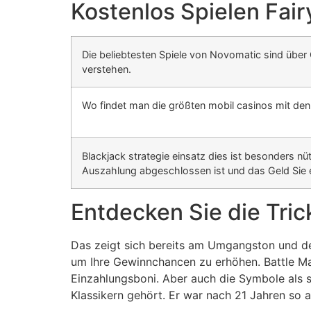
Kostenlos Spielen Fair
Die beliebtesten Spiele von Novomatic sind über 
verstehen.
Wo findet man die größten mobil casinos mit den 
Blackjack strategie einsatz dies ist besonders nütz
Auszahlung abgeschlossen ist und das Geld Sie e
Entdecken Sie die Tric
Das zeigt sich bereits am Umgangston und de
um Ihre Gewinnchancen zu erhöhen. Battle Man
Einzahlungsboni. Aber auch die Symbole als s
Klassikern gehört. Er war nach 21 Jahren so