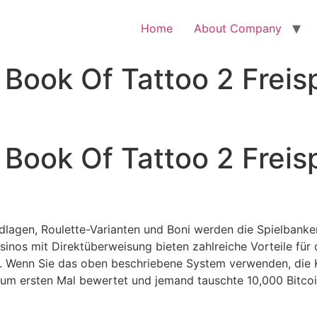
Home
About Company
 Book Of Tattoo 2 Freis
 Book Of Tattoo 2 Freis
agen, Roulette-Varianten und Boni werden die Spielbanken 
sinos mit Direktüberweisung bieten zahlreiche Vorteile für d
. Wenn Sie das oben beschriebene System verwenden, die 
zum ersten Mal bewertet und jemand tauschte 10,000 Bitcoi