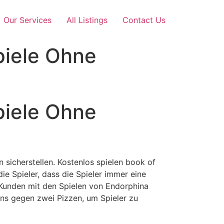
Our Services
All Listings
Contact Us
piele Ohne
piele Ohne
sicherstellen. Kostenlos spielen book of
ie Spieler, dass die Spieler immer eine
Kunden mit den Spielen von Endorphina
ns gegen zwei Pizzen, um Spieler zu