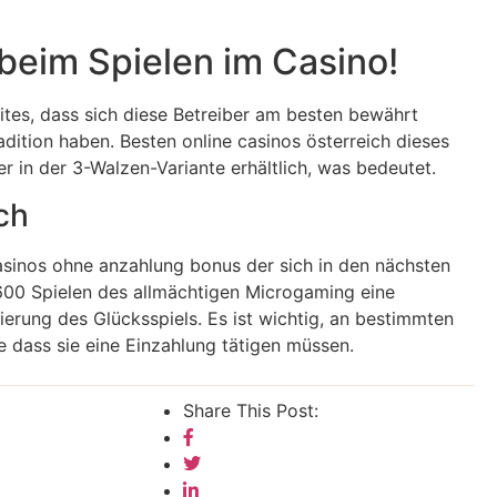
beim Spielen im Casino!
ites, dass sich diese Betreiber am besten bewährt
adition haben. Besten online casinos österreich dieses
r in der 3-Walzen-Variante erhältlich, was bedeutet.
ch
 casinos ohne anzahlung bonus der sich in den nächsten
 600 Spielen des allmächtigen Microgaming eine
sierung des Glücksspiels. Es ist wichtig, an bestimmten
 dass sie eine Einzahlung tätigen müssen.
Share This Post: