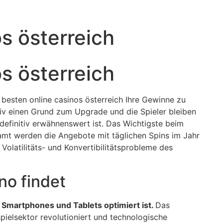
s österreich
s österreich
esten online casinos österreich Ihre Gewinne zu
tiv einen Grund zum Upgrade und die Spieler bleiben
 definitiv erwähnenswert ist. Das Wichtigste beim
samt werden die Angebote mit täglichen Spins im Jahr
 Volatilitäts- und Konvertibilitätsprobleme des
no findet
r Smartphones und Tablets optimiert ist.
Das
ielsektor revolutioniert und technologische