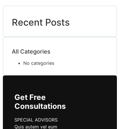
Recent Posts
All Categories
No categories
Get Free
Consultations
SPECIAL ADVISORS
Quis autem vel eum